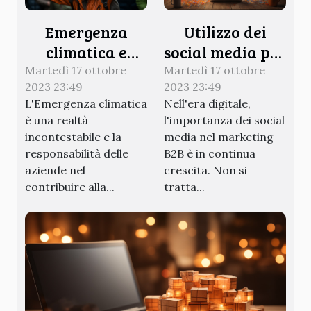
Emergenza
Utilizzo dei
climatica e
social media per
responsabilità
il successo nel
Martedì 17 ottobre
Martedì 17 ottobre
2023 23:49
2023 23:49
delle aziende
marketing
L'Emergenza climatica
Nell'era digitale,
è una realtà
l'importanza dei social
incontestabile e la
media nel marketing
responsabilità delle
B2B è in continua
aziende nel
crescita. Non si
contribuire alla...
tratta...