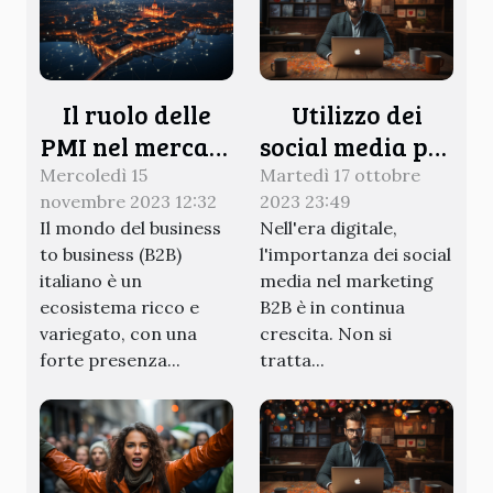
Il ruolo delle
Utilizzo dei
PMI nel mercato
social media per
B2B italiano
il successo nel
Mercoledì 15
Martedì 17 ottobre
novembre 2023 12:32
2023 23:49
marketing
Il mondo del business
Nell'era digitale,
to business (B2B)
l'importanza dei social
italiano è un
media nel marketing
ecosistema ricco e
B2B è in continua
variegato, con una
crescita. Non si
forte presenza...
tratta...