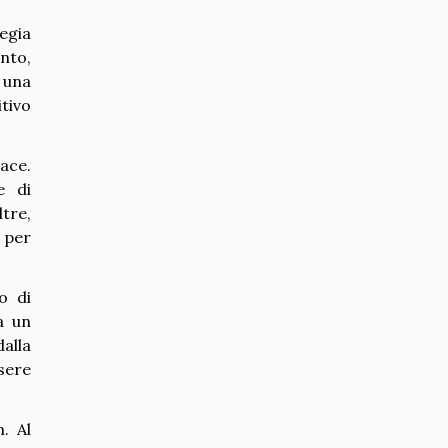
egia
nto,
 una
tivo
ace.
e di
tre,
 per
o di
a un
alla
sere
. Al