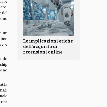
urre
ato,
e del
sono
è un
 ben
Le implicazioni etiche
re e
dell'acquisto di
recensioni online
modo
ship
ono
atta
nali
,
nale
tner