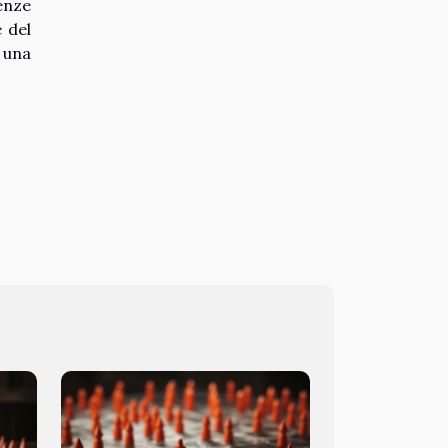
enze
 del
 una