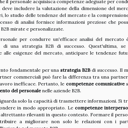
che il personale acquisisca competenze adeguate per cond
i deve includere la valutazione della dimensione del merc
ori, lo studio delle tendenze del mercato e la comprension
esso di analisi fornisce informazioni preziose che pos
e B2B mirate e personalizzate.
ersonale per condurre un'efficace analisi del mercato 
 di una strategia B2B di successo. Quest'ultima, se
e alle esigenze del mercato, anticipare le tendenze futu
ento fondamentale per una
strategia B2B
di successo. Il 
artner commerciali può fare la differenza tra una partner
avoro inefficace. Pertanto, le
competenze comunicative
s
nto del personale
nelle aziende B2B.
guarda solo la capacità di trasmettere informazioni. Si tr
pondere in modo appropriato. Le
competenze interperso
ltrettanto rilevanti in questo contesto. Formare il perso
tribuire a migliorare non solo le relazioni con i par