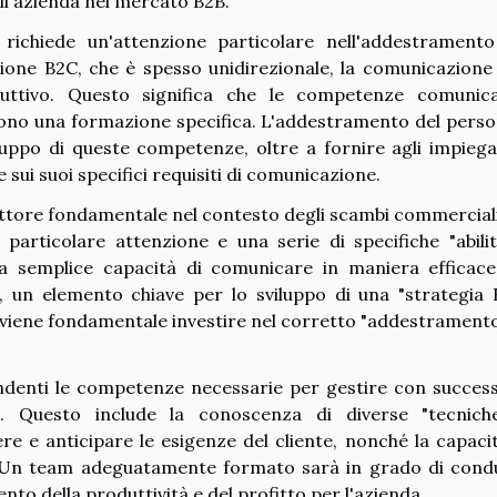
ll'azienda nel mercato B2B.
ichiede un'attenzione particolare nell'addestramento
zione B2C, che è spesso unidirezionale, la comunicazione
uttivo. Questo significa che le competenze comunica
dono una formazione specifica. L'addestramento del perso
luppo di queste competenze, oltre a fornire agli impiegat
ui suoi specifici requisiti di comunicazione.
ttore fondamentale nel contesto degli scambi commerciali
particolare attenzione e una serie di specifiche "abilit
a semplice capacità di comunicare in maniera efficace
i, un elemento chiave per lo sviluppo di una "strategia 
iviene fondamentale investire nel corretto "addestramento
ndenti le competenze necessarie per gestire con success
i. Questo include la conoscenza di diverse "tecnich
e e anticipare le esigenze del cliente, nonché la capacit
. Un team adeguatamente formato sarà in grado di cond
to della produttività e del profitto per l'azienda.