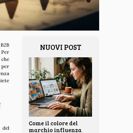
 B2B
NUOVI POST
 Per
 che
 per
enza
siete
e
Come il colore del
 del
marchio influenza