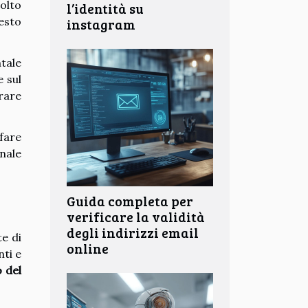
molto
l’identità su
uesto
instagram
tale
 sul
trare
 fare
onale
Guida completa per
verificare la validità
degli indirizzi email
e di
online
nti e
 del