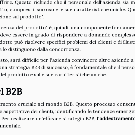
ffrire. Questo richiede che il personale dell'azienda sia 
tto, compresi il suo uso e le sue caratteristiche uniche. Q
ione sul prodotto".
oscenza del prodotto" è, quindi, una componente fondamen
e deve essere in grado di rispondere a domande complesse
tto può risolvere specifici problemi dei clienti e di illus
e lo distinguono dalla concorrenza.
sto, sarà difficile per l'azienda convincere altre aziende a
 una strategia B2B di successo, è fondamentale che il pers
el prodotto e sulle sue caratteristiche uniche.
el B2B
emento cruciale nel mondo B2B. Questo processo consent
 aspettative dei clienti, identificando le tendenze emerge
er realizzare un'efficace strategia B2B, l'
addestramento
amentale.