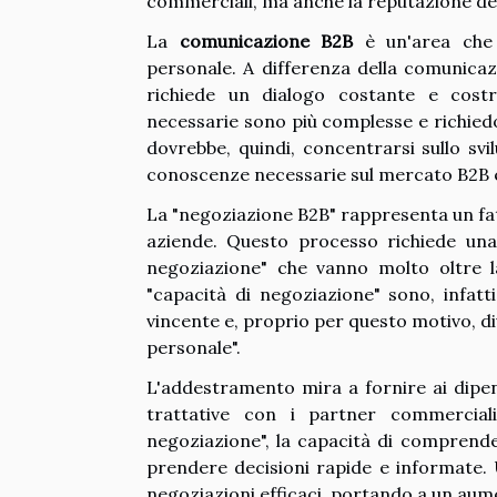
commerciali, ma anche la reputazione de
La
comunicazione B2B
è un'area che r
personale. A differenza della comunica
richiede un dialogo costante e costr
necessarie sono più complesse e richie
dovrebbe, quindi, concentrarsi sullo svi
conoscenze necessarie sul mercato B2B e s
La "negoziazione B2B" rappresenta un fa
aziende. Questo processo richiede una 
negoziazione" che vanno molto oltre l
"capacità di negoziazione" sono, infatt
vincente e, proprio per questo motivo, d
personale".
L'addestramento mira a fornire ai dipe
trattative con i partner commercial
negoziazione", la capacità di comprender
prendere decisioni rapide e informate
negoziazioni efficaci, portando a un aumen