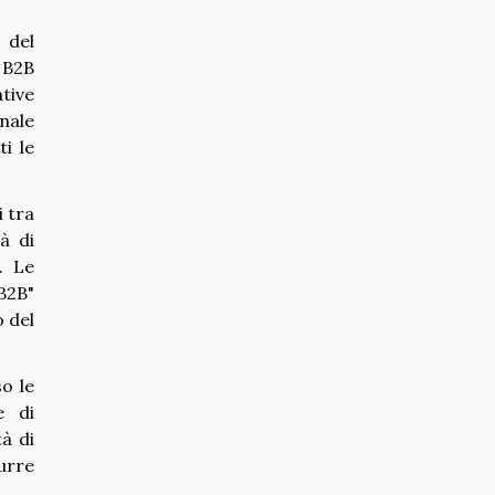
 del
 B2B
tive
nale
i le
 tra
à di
. Le
B2B"
 del
o le
e di
à di
urre